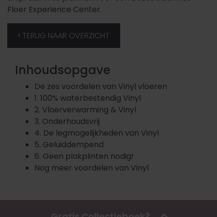
Floer Experience Center.
TERUG NAAR OVERZICHT
Inhoudsopgave
De zes voordelen van Vinyl vloeren
1. 100% waterbestendig Vinyl
2. Vloerverwarming & Vinyl
3. Onderhoudsvrij
4. De legmogelijkheden van Vinyl
5. Geluiddempend
6. Geen plakplinten nodig!
Nog meer voordelen van Vinyl
Wellicht ook interessant voor jou
Gratis Collectieboek?