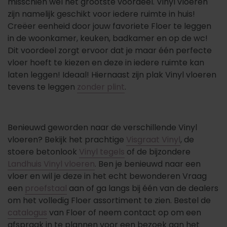
misschien wel het grootste voordeel. Vinyl vloeren
zijn namelijk geschikt voor iedere ruimte in huis!
Creëer eenheid door jouw favoriete Floer te leggen
in de woonkamer, keuken, badkamer en op de wc!
Dit voordeel zorgt ervoor dat je maar
één perfecte
vloer hoeft te kiezen en deze in iedere ruimte kan
laten leggen! Ideaal! Hiernaast zijn plak Vinyl vloeren
tevens te leggen
zonder plint
.
Benieuwd geworden naar de verschillende Vinyl
vloeren? Bekijk het prachtige
Visgraat Vinyl
, de
stoere betonlook
Vinyl tegels
of de bijzondere
Landhuis Vinyl vloeren
. Ben je benieuwd naar een
vloer en wil je deze in het echt bewonderen Vraag
een
proefstaal
aan of ga langs bij één van de dealers
om het volledig Floer assortiment te zien. Bestel de
catalogus
van Floer of neem contact op om een
afspraak in te plannen voor een bezoek aan het