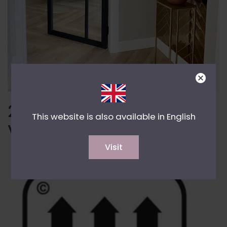
2. Vloerverwarming &
This website is also available in English
Vinyl
Visit