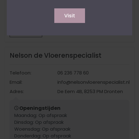
Showroom:
Visit
Proefmonsters:
WEBSITE
Nelson de Vloerenspecialist
Telefoon:
06 236 778 60
Email:
info@nelsonvloerenspecialist.nl
Adres:
De Eem 4B, 8253 PM Dronten
Openingstijden
Maandag: Op afspraak
Dinsdag: Op afspraak
Woensdag: Op afspraak
Donderdag: Op afspraak