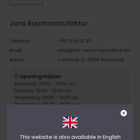
Jans Raummanufaktur
Telefoon:
+160 554 12 45
Email:
Info@jans-raummanufaktur.de
Adres:
Lusthoop 12, 21698 Bargstedt
Openingstijden
Maandag: 08:00 - 18:00 uur
Dinsdag: 08:00 - 18:00 uur
Woensdag: 08:00 - 18:00 uur
Donderdag: 08:00 - 18:00 uur
Vrijdag: 08:00 - 18:00 uur
Zaterdag: Gesloten
Zondag: Gesloten
This website is also available in English
Producten:
Click Vinyl
,
Vinyl