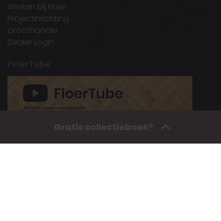
Werken bij Floer
Projectinrichting
Groothandel
Dealer Login
FloerTube
Gratis collectieboek?
Awards