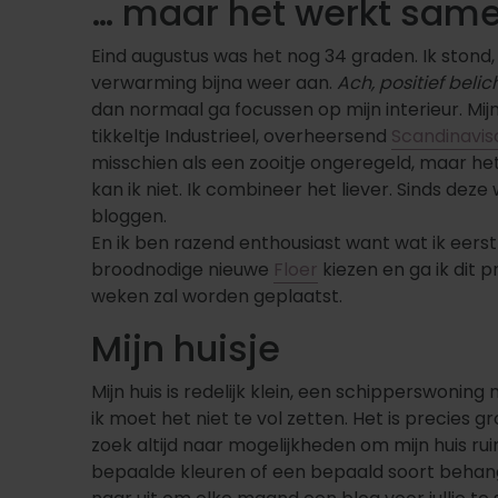
… maar het werkt sam
Eind augustus was het nog 34 graden. Ik stond,
verwarming bijna weer aan.
Ach, positief belic
dan normaal ga focussen op mijn interieur. Mij
tikkeltje Industrieel, overheersend
Scandinavis
misschien als een zooitje ongeregeld, maar het 
kan ik niet. Ik combineer het liever. Sinds deze
bloggen.
En ik ben razend enthousiast want wat ik eerst
broodnodige nieuwe
Floer
kiezen en ga ik dit 
weken zal worden geplaatst.
Mijn huisje
Mijn huis is redelijk klein, een schipperswonin
ik moet het niet te vol zetten. Het is precies 
zoek altijd naar mogelijkheden om mijn huis rui
bepaalde kleuren of een bepaald soort behang. 