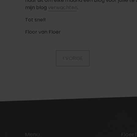
naar uit om elke maand een blog voor jullie te 
mijn blog
verwachten
.
Tot snel!
Floor van Floer
VORIGE
Menu
Floer