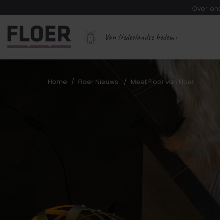
Over on
Van Nederlandse bodem
Home
Floer Nieuws
Meet Floor van Floer