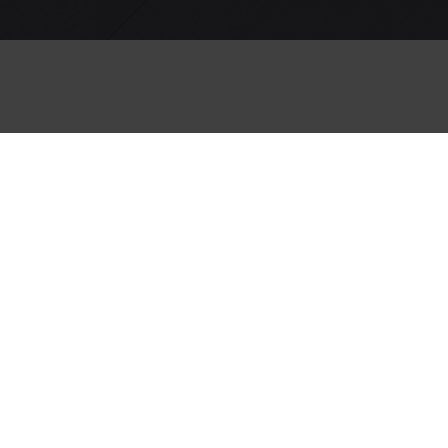
Wi
Een warme eiken vloer, levensecht laminaat of ijz
lan