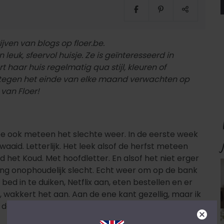
jven van blogs op floer.be.
euk, sfeervol huisje. Ze is geïnteresseerd in
t haar huis regelmatig qua stijl, kleuren of
er tegen het einde van elke maand verwachten op
van Floer!
ook meteen het slechte weer. In de eerste week
id. Letterlijk. Het leek alsof de herfst meteen
d het Koud. Met hoofdletter. En alsof het niet erger
ng onophoudelijk slecht. Echt weer om op de bank
bed in te duiken, Netflix aan, eten bestellen en er
, wakkert het aan. Aan de ene kant gezellig, maar ik
 de mooie zonnige dagen.