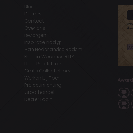
Blog
Dealers
Contact
Over ons
Bezorgen
Inspiratie nodig?
Van Nederlandse Bodem
Floer in Woontips RTL4
Floer Proefstalen
Gratis Collectieboek
Werken bij Floer
Award
Projectinrichting
Groothandel
Dealer Login