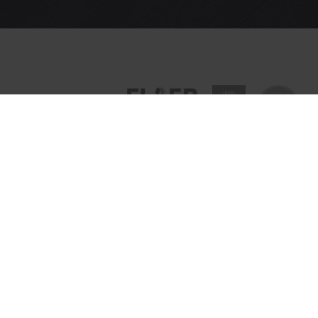
j staan garant, voor een duurzame
vloer
en
wa
ersterk vinyl & vinyl? Floer heeft ook jouw droomvloer!
Ontdek
on
ge lengtes tot korte visgraat planken, sterk en constant in kwalit
4,5 / 5
Gebaseerd op
Google-reviews