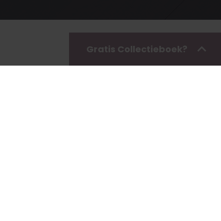
Gratis Collectieboek?
nd
!
ze Nederlands geproduceerde eiken vloeren, van
eit.