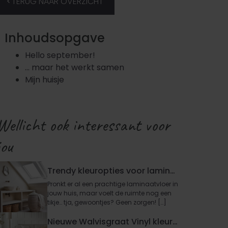
TERUG NAAR OVERZICHT
Inhoudsopgave
Hello september!
… maar het werkt samen
Mijn huisje
Wellicht ook interessant voor
jou
Trendy kleuropties voor laminaat: geef jouw interieur een stijlvolle upgrade
Pronkt er al een prachtige laminaatvloer in
jouw huis, maar voelt de ruimte nog een
tikje… tja, gewoontjes? Geen zorgen! […]
Nieuwe Walvisgraat Vinyl kleur: Zand