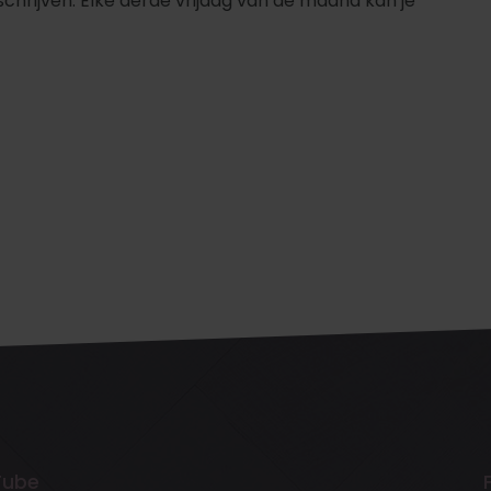
schrijven. Elke derde vrijdag van de maand kan je
Tube