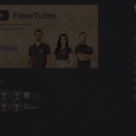
V
L
T
s
P