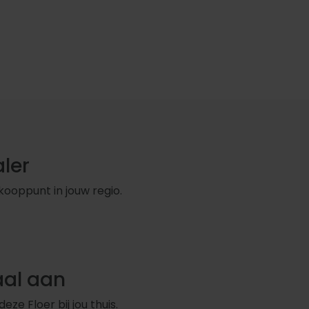
ler
kooppunt in jouw regio.
aal aan
ze Floer bij jou thuis.