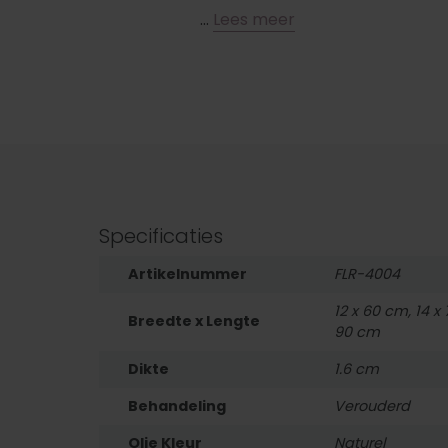
…
Lees meer
Specificaties
Artikelnummer
FLR-4004
12 x 60 cm, 14 x
Breedte x Lengte
90 cm
Dikte
1.6 cm
Behandeling
Verouderd
Olie Kleur
Naturel