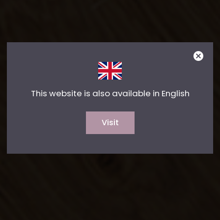
This website is also available in English
Visit