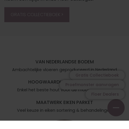
GRATIS COLLECTIEBOEK
VAN NEDERLANDSE BODEM
Ambachtelijke vloeren geproduceerd in Nederland
Gratis Collectieboek
HOOGWAARDIG EUROPEES EIKEN
Proefmonster aanvragen
Enkel het beste hout voor de mooiste vloeren
Floer Dealers
MAATWERK EIKEN PARKET
Veel keuze in eiken sortering & behandelingen