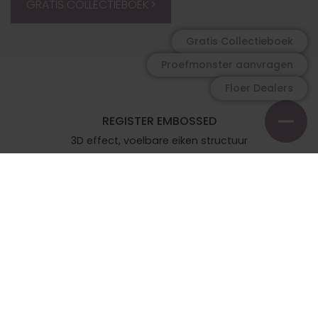
GRATIS COLLECTIEBOEK
Gratis Collectieboek
Proefmonster aanvragen
Floer Dealers
REGISTER EMBOSSED
3D effect, voelbare eiken structuur
GEAVANCEERDE VARICLICK VERBINDING
De beste klik verbinding op de markt
LUXE V-GROEF
4-zijdige velling rondom de plank