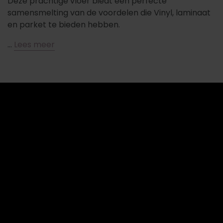
Deze prachtige vloer biedt een perfecte
samensmelting van de voordelen die Vinyl, laminaat
en parket te bieden hebben.
…
Lees meer